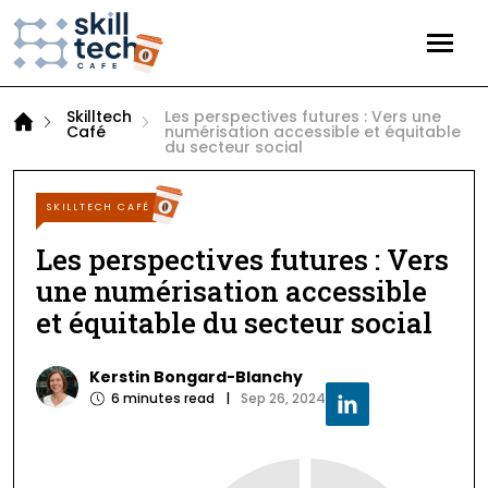
Skilltech
Les perspectives futures : Vers une
HOME
Café
numérisation accessible et équitable
du secteur social
EVENTS
SKILLTECH CAFÉ
ARTICLES
Les perspectives futures : Vers
une numérisation accessible
TECHNOLOGY
(25)
et équitable du secteur social
EDTECH
(17)
Kerstin Bongard-Blanchy
STRATEGY
(10)
6
minutes read
|
Sep 26, 2024
GAME
(5)
PROJECTS